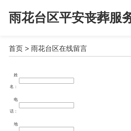
雨花台区平安丧葬服
首页
> 雨花台区在线留言
公司
姓
名：
电
话：
地